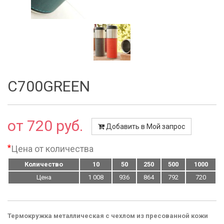
С700GREEN
от 720 руб.
Добавить в Мой запрос
*
Цена от количества
Количество
10
50
250
500
1000
Цена
1 008
936
864
792
720
Термокружка металлическая с чехлом из пресованной кожи