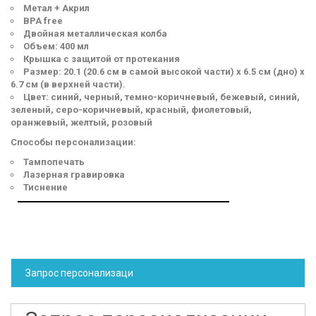
Метал + Акрил
BPA free
Двойная металлическая колба
Объем: 400 мл
Крышка с защитой от протекания
Размер: 20.1 (20.6 см в самой высокой части) х 6.5 см (дно) х
6.7 см (в верхней части).
Цвет: синий, черный, темно-коричневый, бежевый, синий,
зеленый, серо-коричневый, красный, фиолетовый,
оранжевый, желтый, розовый
Способы персонализации:
Тампопечать
Лазерная гравировка
Тиснение
Запрос персонализаци