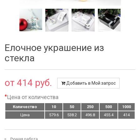
Елочное украшение из
стекла
от 414 руб.
Добавить в Мой запрос
*
Цена от количества
Количество
10
50
250
500
1000
Цена
579.6
538.2
496.8
455.4
414
Ручная работа