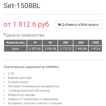
Set-1508BL
от 1 812.6 руб.
Добавить в Мой запрос
*
Цена от количества
Количество
10
50
250
500
1000
Цена
2 537.64
2 356.38
2 175.12
1 993.86
1 812.6
Портативный аккумулятор 5000Mha.
2.1А
Карман для карт
Тонкий корпус
Литиево-полимерный аккумулятор
1 универсальный USB выход
Индикатор заряда
Защита от перегрева и замыканий
Материал: пластик + метал + кожзам